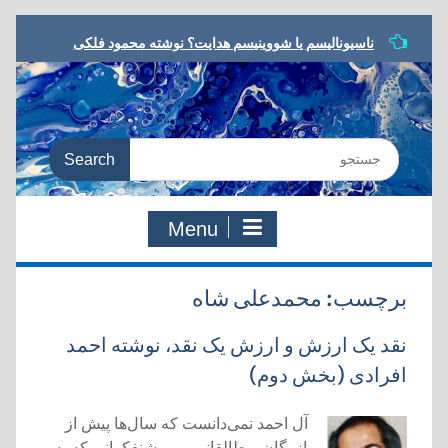
Skip
ناسیونالیسم یا شووینیسم هدایت؟ نوشته محمود فلکی
to
مشروطه در ترازو، نوشته داریوش رحمانیان
content
معرفی کتاب، یا مرگ یا تجدد، نوشته نوید کلاه‌رودی
شعر مشروطه در رویارویی با تجدد، نوشته هادی دقیق
به سوی معنای جدید، مروری بر کتاب:‌ یا مرگ یا تجدد،
Search
دفتری در شعر و ادب مشروطه
for:
Menu
برچسب:
محمدعلی شاه
نقد یک ارزش و ارزش یک نقد، نوشته احمد
افرادی (بخش دوم)
آل احمد نمی‌دانست که سال‌ها پیش از
بازرگان و طالقانی … روشنفکرانی که به