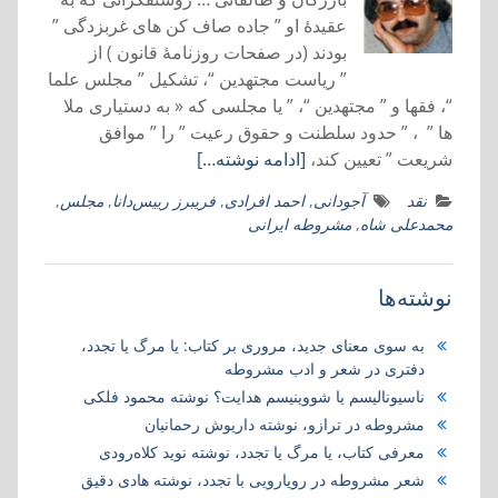
عقیدهٔ او ” جاده صاف کن های غربزدگی ”
بودند (در صفحات روزنامهٔ قانون ) از
” ریاست مجتهدین “، تشکیل ” مجلس علما
“، فقها و ” مجتهدین “، ” یا مجلسی که « به دستیاری ملا
ها ” ، ” حدود سلطنت و حقوق رعیت ” را ” موافق
شریعت ” تعیین کند،
[ادامه نوشته…]
نقد
آجودانی
,
احمد افرادی
,
فریبرز رییس‌دانا
,
مجلس
,
محمدعلی شاه
,
مشروطه ایرانی
نوشته‌ها
به سوی معنای جدید، مروری بر کتاب:‌ یا مرگ یا تجدد،
دفتری در شعر و ادب مشروطه
ناسیونالیسم یا شووینیسم هدایت؟ نوشته محمود فلکی
مشروطه در ترازو، نوشته داریوش رحمانیان
معرفی کتاب، یا مرگ یا تجدد، نوشته نوید کلاه‌رودی
شعر مشروطه در رویارویی با تجدد، نوشته هادی دقیق