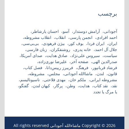
برچسب
آجودانی
آرامش دوستدار
آسو
احسان یارشاطر
احمد افرادی
انجمن پارسی
انقلاب
انقلاب مشروطه
ایران
ایران فردا
بوف کور
بیژن فرهودی
بی‌بی‌سی
جلال آل احمد
خانه پدری
روشنفکران
زبان فارسی
سیاست
سیروس علی‌نژاد
صادق هدایت
صدای آمریکا
صدرالدین الهی
صفحه آخر
علیرضا نوری‌زاده
فرشاد قربانپور
فرهنگ
فریبرز رییس‌دانا
فصل کتاب
قانون
لندن
ماشاالله آجودانی
مجلس
مشروطه
مشروطه ایرانی
ملکم خان
مهدی فلاحتی
ناسیونالیسم
نقد
نقد کتاب
هدایت
وطن
پرگار
کیهان لندن
گفتگو
یا مرگ یا تجدد
Copyright © 2026 ماشاءالله آجودانی All rights reserved