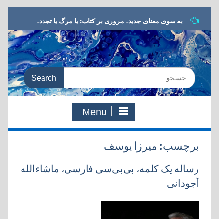
Skip
به سوی معنای جدید، مروری بر کتاب:‌ یا مرگ یا تجدد،
to
دفتری در شعر و ادب مشروطه
content
ناسیونالیسم یا شووینیسم هدایت؟ نوشته محمود فلکی
مشروطه در ترازو، نوشته داریوش رحمانیان
معرفی کتاب، یا مرگ یا تجدد، نوشته نوید کلاه‌رودی
Search
نقدی بر کتاب «مشروطه‌ی ایرانی» / ناصر عظیمی
for:
Menu
برچسب:
میرزا یوسف
رساله یک کلمه، بی‌بی‌سی فارسی، ماشاءالله
آجودانی‎