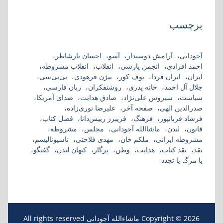
برچسب
آجودانی
آرامش دوستدار
آسو
احسان یارشاطر
احمد افرادی
انجمن پارسی
انقلاب
انقلاب مشروطه
ایران
ایران فردا
بوف کور
بیژن فرهودی
بی‌بی‌سی
جلال آل احمد
خانه پدری
روشنفکران
زبان فارسی
سیاست
سیروس علی‌نژاد
صادق هدایت
صدای آمریکا
صدرالدین الهی
صفحه آخر
علیرضا نوری‌زاده
فرشاد قربانپور
فرهنگ
فریبرز رییس‌دانا
فصل کتاب
قانون
لندن
ماشاالله آجودانی
مجلس
مشروطه
مشروطه ایرانی
ملکم خان
مهدی فلاحتی
ناسیونالیسم
نقد
نقد کتاب
هدایت
وطن
پرگار
کیهان لندن
گفتگو
یا مرگ یا تجدد
Copyright © 2026 ماشاءالله آجودانی All rights reserved