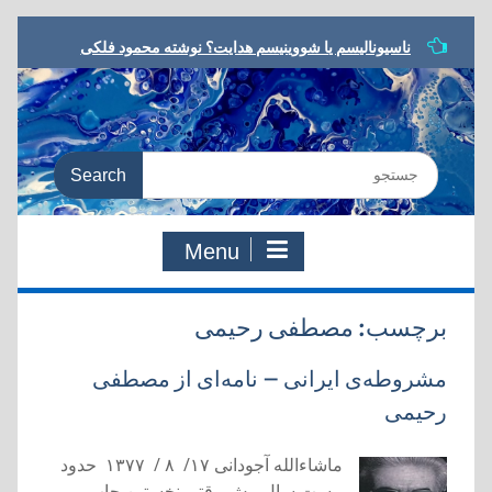
Skip
ناسیونالیسم یا شووینیسم هدایت؟ نوشته محمود فلکی
to
مشروطه در ترازو، نوشته داریوش رحمانیان
content
معرفی کتاب، یا مرگ یا تجدد، نوشته نوید کلاه‌رودی
شعر مشروطه در رویارویی با تجدد، نوشته هادی دقیق
به سوی معنای جدید، مروری بر کتاب:‌ یا مرگ یا تجدد،
Search
دفتری در شعر و ادب مشروطه
for:
Menu
برچسب:
مصطفی رحیمی
مشروطه‌ی ایرانی – نامه‌ای از مصطفی
رحیمی
ماشاءالله آجودانی ۱۷/ ۸ / ۱۳۷۷ حدود
بیست سال پیش وقتی نخستین چاپ