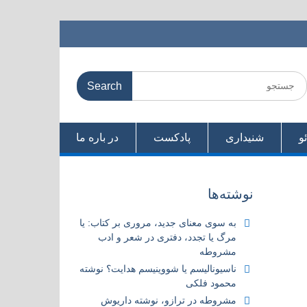
Searc
for
و
شنیداری
پادکست
در باره ما
نوشته‌ها
به سوی معنای جدید، مروری بر کتاب:‌ یا
مرگ یا تجدد، دفتری در شعر و ادب
مشروطه
ناسیونالیسم یا شووینیسم هدایت؟ نوشته
محمود فلکی
مشروطه در ترازو، نوشته داریوش