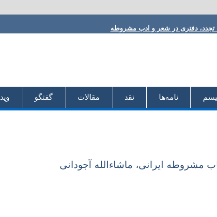
ا تجدد، دفتری در شعر و ادب مشروطه
 فلکی
h
ودی
:
 دقیق
لیسم
نامه‌ها
نقد
مقالات
گفتگو
ویدئ
 مشروطه ایرانی، ماشاءالله آجودانی