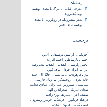
رحمانیان
معرفی کتاب، یا مرگ یا تجدد، نوشته
نوید کلاه‌رودی
شعر مشروطه در رویارویی با تجدد،
نوشته هادی دقیق
برچسب
آجودانی
آرامش دوستدار
آسو
احسان یارشاطر
احمد افرادی
انجمن پارسی
انقلاب
انقلاب مشروطه
ایران
ایران فردا
بوف کور
بیژن فرهودی
بی‌بی‌سی
جلال آل احمد
خانه پدری
روشنفکران
زبان فارسی
سیاست
سیروس علی‌نژاد
صادق هدایت
صدای آمریکا
صدرالدین الهی
صفحه آخر
علیرضا نوری‌زاده
فرشاد قربانپور
فرهنگ
فریبرز رییس‌دانا
فصل کتاب
قانون
لندن