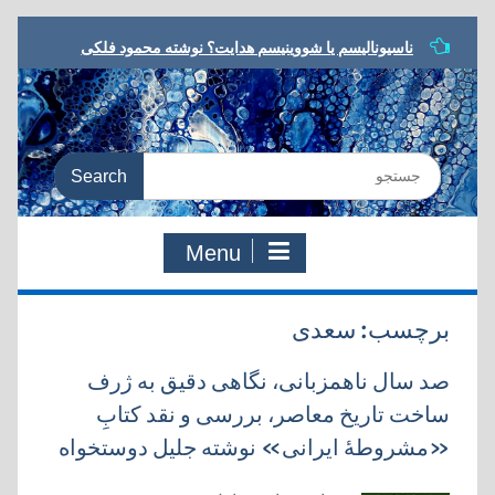
Skip
ناسیونالیسم یا شووینیسم هدایت؟ نوشته محمود فلکی
to
مشروطه در ترازو، نوشته داریوش رحمانیان
content
معرفی کتاب، یا مرگ یا تجدد، نوشته نوید کلاه‌رودی
شعر مشروطه در رویارویی با تجدد، نوشته هادی دقیق
به سوی معنای جدید، مروری بر کتاب:‌ یا مرگ یا تجدد،
Search
دفتری در شعر و ادب مشروطه
for:
Menu
برچسب:
سعدی
صد سال ناهمزبانی، نگاهی دقیق به ژرف
ساخت تاریخ معاصر، بررسی و نقد کتابِ
«مشروطۀ ایرانی» نوشته جلیل دوستخواه