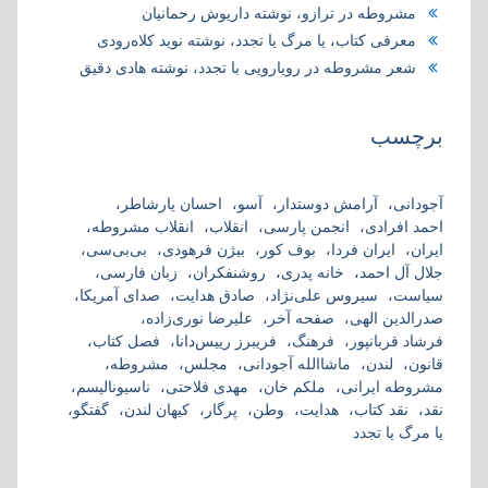
مشروطه در ترازو، نوشته داریوش رحمانیان
معرفی کتاب، یا مرگ یا تجدد، نوشته نوید کلاه‌رودی
شعر مشروطه در رویارویی با تجدد، نوشته هادی دقیق
برچسب
آجودانی
آرامش دوستدار
آسو
احسان یارشاطر
احمد افرادی
انجمن پارسی
انقلاب
انقلاب مشروطه
ایران
ایران فردا
بوف کور
بیژن فرهودی
بی‌بی‌سی
جلال آل احمد
خانه پدری
روشنفکران
زبان فارسی
سیاست
سیروس علی‌نژاد
صادق هدایت
صدای آمریکا
صدرالدین الهی
صفحه آخر
علیرضا نوری‌زاده
فرشاد قربانپور
فرهنگ
فریبرز رییس‌دانا
فصل کتاب
قانون
لندن
ماشاالله آجودانی
مجلس
مشروطه
مشروطه ایرانی
ملکم خان
مهدی فلاحتی
ناسیونالیسم
نقد
نقد کتاب
هدایت
وطن
پرگار
کیهان لندن
گفتگو
یا مرگ یا تجدد