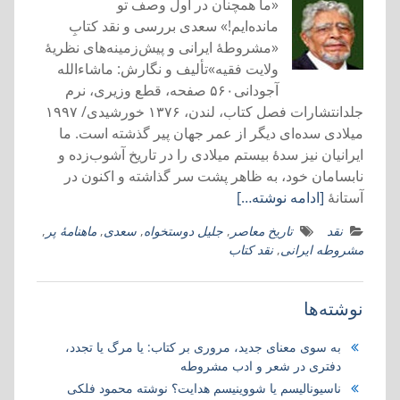
«ما همچنان در اول وصف تو
مانده‌ایم!» سعدی بررسی و نقد کتابِ
«مشروطۀ ایرانی و پیش‌زمینه‌های نظریۀ
ولایت فقیه»تألیف و نگارش: ماشاءالله
آجودانی۵۶۰ صفحه، قطع وزیری، نرم
جلدانتشارات فصل کتاب، لندن، ۱۳۷۶ خورشیدی/ ۱۹۹۷
میلادی سده‌ای دیگر از عمر جهان پیر گذشته است. ما
ایرانیان نیز سدۀ بیستم میلادی را در تاریخ آشوب‌زده و
نابسامان خود، به ظاهر پشت سر گذاشته و اکنون در
آستانۀ
[ادامه نوشته…]
نقد
تاریخ معاصر
,
جلیل دوستخواه
,
سعدی
,
ماهنامۀ پر
,
مشروطه ایرانی
,
نقد کتاب
نوشته‌ها
به سوی معنای جدید، مروری بر کتاب:‌ یا مرگ یا تجدد،
دفتری در شعر و ادب مشروطه
ناسیونالیسم یا شووینیسم هدایت؟ نوشته محمود فلکی