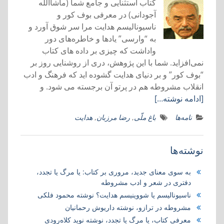
کتاب استثنايی و جامع شما (ماشاالله
آجودانی) در معرفی بوف کور و
ناسيوناليسم هدايت مرا سر شوق آورد و
به “وارسی” يادها و خاطره‌های دور
واداشت که چیزی بر داده های کتاب
نمی‌افزايد. شما با اين پژوهش، دری از روشنایی روز بر
“بوف کور” و بر دنيای هدايت گشوده ايد که فرهنگ و ادب
انقلاب مشروطه هم در پرتو آن برجسته می شود. و
[ادامه نوشته…]
نامه‌ها
باغ ملّی
,
رضا مرزبان
,
هدایت
نوشته‌ها
به سوی معنای جدید، مروری بر کتاب:‌ یا مرگ یا تجدد،
دفتری در شعر و ادب مشروطه
ناسیونالیسم یا شووینیسم هدایت؟ نوشته محمود فلکی
مشروطه در ترازو، نوشته داریوش رحمانیان
معرفی کتاب، یا مرگ یا تجدد، نوشته نوید کلاه‌رودی