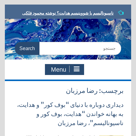
Skip
ناسیونالیسم یا شووینیسم هدایت؟ نوشته محمود فلکی
to
مشروطه در ترازو، نوشته داریوش رحمانیان
content
معرفی کتاب، یا مرگ یا تجدد، نوشته نوید کلاه‌رودی
شعر مشروطه در رویارویی با تجدد، نوشته هادی دقیق
به سوی معنای جدید، مروری بر کتاب:‌ یا مرگ یا تجدد،
Search
دفتری در شعر و ادب مشروطه
for:
Menu
برچسب:
رضا مرزبان
ديداری دوباره با دنيای “بوف کور” و هدايت،
به بهانه خواندن “هدايت، بوف کور و
ناسيوناليسم”، رضا مرزبان