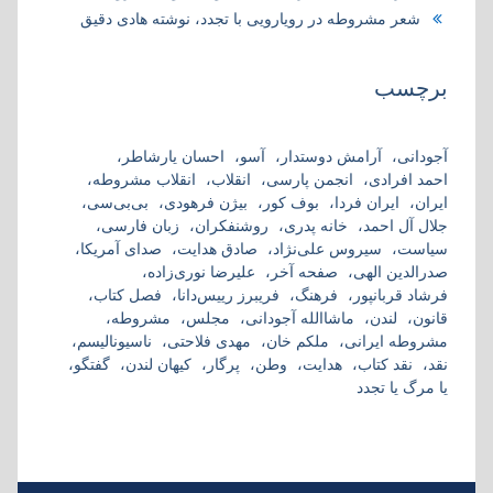
شعر مشروطه در رویارویی با تجدد، نوشته هادی دقیق
برچسب
آجودانی
آرامش دوستدار
آسو
احسان یارشاطر
احمد افرادی
انجمن پارسی
انقلاب
انقلاب مشروطه
ایران
ایران فردا
بوف کور
بیژن فرهودی
بی‌بی‌سی
جلال آل احمد
خانه پدری
روشنفکران
زبان فارسی
سیاست
سیروس علی‌نژاد
صادق هدایت
صدای آمریکا
صدرالدین الهی
صفحه آخر
علیرضا نوری‌زاده
فرشاد قربانپور
فرهنگ
فریبرز رییس‌دانا
فصل کتاب
قانون
لندن
ماشاالله آجودانی
مجلس
مشروطه
مشروطه ایرانی
ملکم خان
مهدی فلاحتی
ناسیونالیسم
نقد
نقد کتاب
هدایت
وطن
پرگار
کیهان لندن
گفتگو
یا مرگ یا تجدد