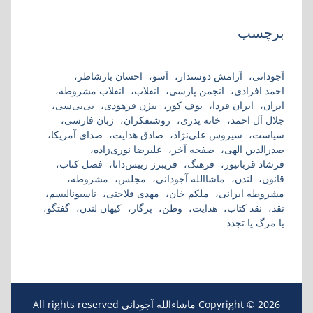
برچسب
آجودانی
آرامش دوستدار
آسو
احسان یارشاطر
احمد افرادی
انجمن پارسی
انقلاب
انقلاب مشروطه
ایران
ایران فردا
بوف کور
بیژن فرهودی
بی‌بی‌سی
جلال آل احمد
خانه پدری
روشنفکران
زبان فارسی
سیاست
سیروس علی‌نژاد
صادق هدایت
صدای آمریکا
صدرالدین الهی
صفحه آخر
علیرضا نوری‌زاده
فرشاد قربانپور
فرهنگ
فریبرز رییس‌دانا
فصل کتاب
قانون
لندن
ماشاالله آجودانی
مجلس
مشروطه
مشروطه ایرانی
ملکم خان
مهدی فلاحتی
ناسیونالیسم
نقد
نقد کتاب
هدایت
وطن
پرگار
کیهان لندن
گفتگو
یا مرگ یا تجدد
Copyright © 2026 ماشاءالله آجودانی All rights reserved