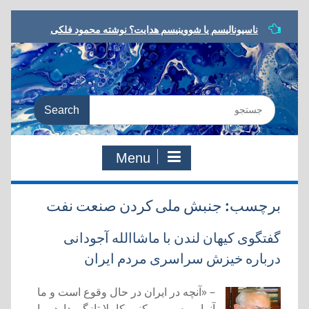
Skip
ناسیونالیسم یا شووینیسم هدایت؟ نوشته محمود فلکی
to
مشروطه در ترازو، نوشته داریوش رحمانیان
content
معرفی کتاب، یا مرگ یا تجدد، نوشته نوید کلاه‌رودی
شعر مشروطه در رویارویی با تجدد، نوشته هادی دقیق
به سوی معنای جدید، مروری بر کتاب:‌ یا مرگ یا تجدد،
Search
دفتری در شعر و ادب مشروطه
for:
Menu
برچسب:
جنبش ملی کردن صنعت نفت
گفتگوی کیهان لندن با ماشاالله آجودانی
درباره خیزش سراسری مردم ایران
– «آنچه در ایران در حال وقوع است و ما
آنرا بررسی می‌کنیم کاملا تازگی دارد، ما