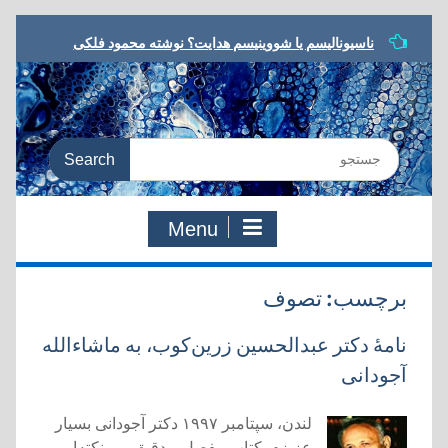
Skip
ناسیونالیسم یا شووینیسم هدایت؟ نوشته محمود فلکی
to
مشروطه در ترازو، نوشته داریوش رحمانیان
content
معرفی کتاب، یا مرگ یا تجدد، نوشته نوید کلاه‌رودی
شعر مشروطه در رویارویی با تجدد، نوشته هادی دقیق
به سوی معنای جدید، مروری بر کتاب:‌ یا مرگ یا تجدد،
Search
دفتری در شعر و ادب مشروطه
for:
Menu
برچسب:
تصوف
نامۀ دکتر عبدالحسین زرین‌کوب، به ماشاءالله
آجودانی
لندن، سپتامبر ۱۹۹۷ دکتر آجودانی بسیار
عزیزم. کتاب مفصل و دقیق و پرنکته‌ایی