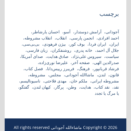
برچسب
آجودانی
آرامش دوستدار
آسو
احسان یارشاطر
احمد افرادی
انجمن پارسی
انقلاب
انقلاب مشروطه
ایران
ایران فردا
بوف کور
بیژن فرهودی
بی‌بی‌سی
جلال آل احمد
خانه پدری
روشنفکران
زبان فارسی
سیاست
سیروس علی‌نژاد
صادق هدایت
صدای آمریکا
صدرالدین الهی
صفحه آخر
علیرضا نوری‌زاده
فرشاد قربانپور
فرهنگ
فریبرز رییس‌دانا
فصل کتاب
قانون
لندن
ماشاالله آجودانی
مجلس
مشروطه
مشروطه ایرانی
ملکم خان
مهدی فلاحتی
ناسیونالیسم
نقد
نقد کتاب
هدایت
وطن
پرگار
کیهان لندن
گفتگو
یا مرگ یا تجدد
Copyright © 2026 ماشاءالله آجودانی All rights reserved