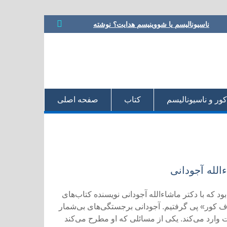
ناسیونالیسم یا شووینیسم هدایت؟ نوشته
محمود فلکی
مشروطه در ترازو، نوشته داریوش رحمانیان
معرفی کتاب، یا مرگ یا تجدد، نوشته نوید
کلاه‌رودی
شعر مشروطه در رویارویی با تجدد، نوشته
هادی دقیق
به سوی معنای جدید، مروری بر کتاب:‌ یا مرگ
کور و ناسیونالیسم
کتاب
صفحه اصلی‌
یا تجدد، دفتری در شعر و ادب مشروطه
الله آجودانی
 كه با دكتر ماشاءالله آجودانی نویسنده كتاب‌های
وف كور» پی گرفتیم. آجودانی برجستگی‌های بی‌شمار
یت وارد می‌كند. یكی از مسائلی كه او مطرح می‌كند