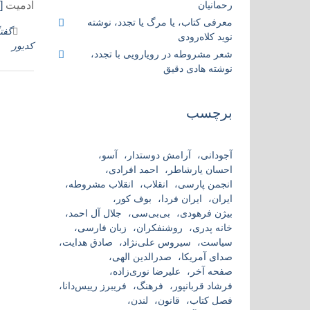
رحمانیان
آدمیت
[
معرفی کتاب، یا مرگ یا تجدد، نوشته
گفت
نوید کلاه‌رودی
کدیور
شعر مشروطه در رویارویی با تجدد،
نوشته هادی دقیق
برچسب
آجودانی
آرامش دوستدار
آسو
احسان یارشاطر
احمد افرادی
انجمن پارسی
انقلاب
انقلاب مشروطه
ایران
ایران فردا
بوف کور
بیژن فرهودی
بی‌بی‌سی
جلال آل احمد
خانه پدری
روشنفکران
زبان فارسی
سیاست
سیروس علی‌نژاد
صادق هدایت
صدای آمریکا
صدرالدین الهی
صفحه آخر
علیرضا نوری‌زاده
فرشاد قربانپور
فرهنگ
فریبرز رییس‌دانا
فصل کتاب
قانون
لندن