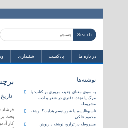
Skip
to
content
Search
for:
در باره ما
پادکست
شنیداری
وی
نوشته‌ها
برچ
به سوی معنای جدید، مروری بر کتاب:‌ یا
تاریخ 
مرگ یا تجدد، دفتری در شعر و ادب
مشروطه
فرشاد ق
ناسیونالیسم یا شووینیسم هدایت؟ نوشته
بحث برا
محمود فلکی
كار آدمی
مشروطه در ترازو، نوشته داریوش