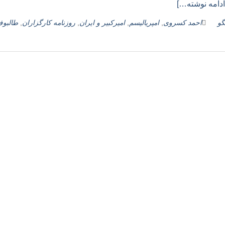
ادامه نوشته…]
گو
احمد كسروی
,
امپریالیسم
,
امیركبیر و ایران
,
روزنامه کارگزاران
,
طالبو