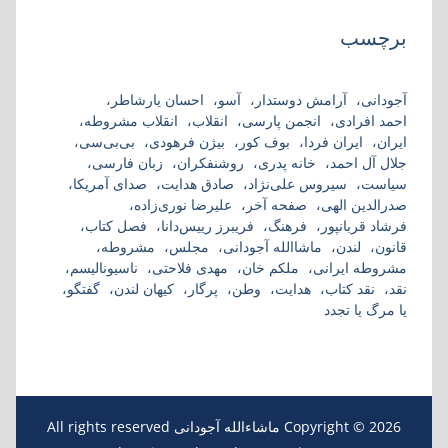
برچسب
آجودانی
آرامش دوستدار
آسو
احسان یارشاطر
احمد افرادی
انجمن پارسی
انقلاب
انقلاب مشروطه
ایران
ایران فردا
بوف کور
بیژن فرهودی
بی‌بی‌سی
جلال آل احمد
خانه پدری
روشنفکران
زبان فارسی
سیاست
سیروس علی‌نژاد
صادق هدایت
صدای آمریکا
صدرالدین الهی
صفحه آخر
علیرضا نوری‌زاده
فرشاد قربانپور
فرهنگ
فریبرز رییس‌دانا
فصل کتاب
قانون
لندن
ماشاالله آجودانی
مجلس
مشروطه
مشروطه ایرانی
ملکم خان
مهدی فلاحتی
ناسیونالیسم
نقد
نقد کتاب
هدایت
وطن
پرگار
کیهان لندن
گفتگو
یا مرگ یا تجدد
Copyright © 2026 ماشاءالله آجودانی All rights reserved