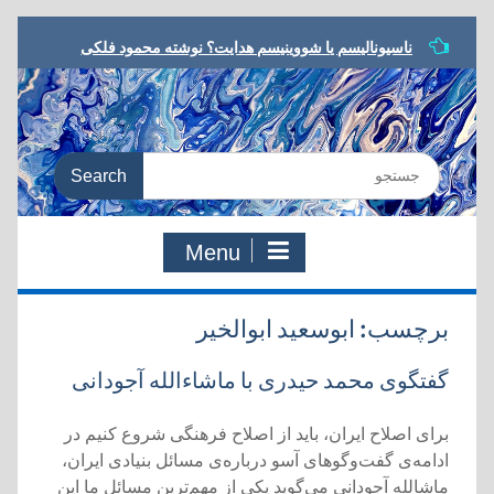
Skip
ناسیونالیسم یا شووینیسم هدایت؟ نوشته محمود فلکی
to
مشروطه در ترازو، نوشته داریوش رحمانیان
content
معرفی کتاب، یا مرگ یا تجدد، نوشته نوید کلاه‌رودی
شعر مشروطه در رویارویی با تجدد، نوشته هادی دقیق
به سوی معنای جدید، مروری بر کتاب:‌ یا مرگ یا تجدد،
Search
دفتری در شعر و ادب مشروطه
for:
Menu
برچسب:
ابوسعید ابوالخیر
‌گفتگوی محمد حیدری با ماشاءالله آجودانی
برای اصلاح ایران، باید از اصلاح فرهنگی شروع کنیم در
ادامه‌ی گفت‌وگو‌‌های آسو درباره‌ی مسائل بنیادی ایران،
ماشالله آجودانی می‌گوید یکی از مهم‌ترین مسائل ما این