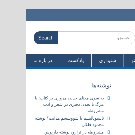
Searc
for
و
شنیداری
پادکست
در باره ما
نوشته‌ها
به سوی معنای جدید، مروری بر کتاب:‌ یا
مرگ یا تجدد، دفتری در شعر و ادب
مشروطه
ناسیونالیسم یا شووینیسم هدایت؟ نوشته
محمود فلکی
مشروطه در ترازو، نوشته داریوش