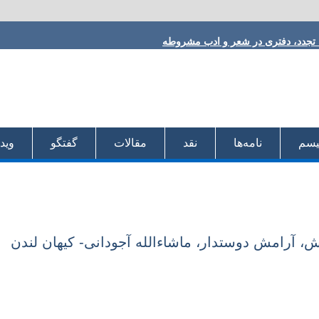
ا تجدد، دفتری در شعر و ادب مشروطه
 فلکی
h
ودی
:
 دقیق
لیسم
نامه‌ها
نقد
مقالات
گفتگو
ویدئ
، آرامش دوستدار، ماشاءالله آجودانی- کیهان لندن