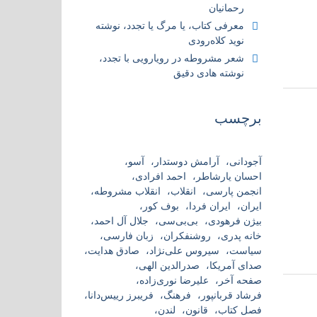
رحمانیان
معرفی کتاب، یا مرگ یا تجدد، نوشته
نوید کلاه‌رودی
شعر مشروطه در رویارویی با تجدد،
نوشته هادی دقیق
برچسب
آجودانی
آرامش دوستدار
آسو
احسان یارشاطر
احمد افرادی
انجمن پارسی
انقلاب
انقلاب مشروطه
ایران
ایران فردا
بوف کور
بیژن فرهودی
بی‌بی‌سی
جلال آل احمد
خانه پدری
روشنفکران
زبان فارسی
سیاست
سیروس علی‌نژاد
صادق هدایت
صدای آمریکا
صدرالدین الهی
صفحه آخر
علیرضا نوری‌زاده
فرشاد قربانپور
فرهنگ
فریبرز رییس‌دانا
فصل کتاب
قانون
لندن