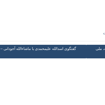
ن
، ملی
گفتگوی اسدالله علیمحمدی با ماشاءالله آجودانی – ر