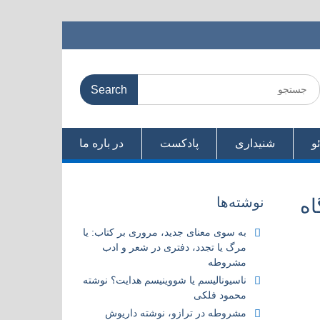
Searc
for
و
شنیداری
پادکست
در باره ما
نوشته‌ها
اه
به سوی معنای جدید، مروری بر کتاب:‌ یا
مرگ یا تجدد، دفتری در شعر و ادب
مشروطه
ناسیونالیسم یا شووینیسم هدایت؟ نوشته
محمود فلکی
مشروطه در ترازو، نوشته داریوش