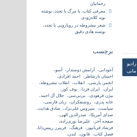
رحمانیان
معرفی کتاب، یا مرگ یا تجدد، نوشته
نوید کلاه‌رودی
شعر مشروطه در رویارویی با تجدد،
نوشته هادی دقیق
برچسب
ادیو
آجودانی
آرامش دوستدار
آسو
مانی
احسان یارشاطر
احمد افرادی
انجمن پارسی
انقلاب
انقلاب مشروطه
ایران
ایران فردا
بوف کور
بیژن فرهودی
بی‌بی‌سی
جلال آل احمد
خانه پدری
روشنفکران
زبان فارسی
سیاست
سیروس علی‌نژاد
صادق هدایت
صدای آمریکا
صدرالدین الهی
صفحه آخر
علیرضا نوری‌زاده
فرشاد قربانپور
فرهنگ
فریبرز رییس‌دانا
فصل کتاب
قانون
لندن