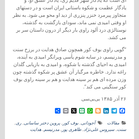
ای است که يادگار شهر قديم ری، يادگار عشق او، و
يادگار عظمت و شکوه باستانی ايران است و در دستهای
متجاوز پيرمرد خنزر پنزری از ديد او محو می شود. به نظر
او وقتی اميدی نمی ماند، سودای بازگشت به گذشته،
نوستالژی درد آلود راوی بار ديگر از درون داستان سر بر
می کشد.
“گويی راوی بوف کور همچون صادق هدايت در برزخ سنت
و مدرنيسم، در سایه شوم یأسی ويرانگر اميدی به آينده،
اميدی به احيای گذشته با شکوه، و اميدی به بازيابی گلدان
راغه ندارد. خاطره مرگبار آن عشق پر شکوه گذشته چون
وزن مرده ای هم بر سينه هدايت و هم بر سينه راوی بوف
کور سنگينی می کند”.
۲۶ آذر ۱۳۸۵ بی‌بی‌سی
S
P
X
B
W
B
L
T
F
h
r
a
h
l
i
e
a
a
i
l
a
o
n
l
c
مقالات
آجودانی
,
بوف کور
,
پروين دختر ساسانی
,
ری
,
r
n
a
t
g
k
e
e
سنت
,
سیروس علی‌نژاد
,
طاهری پور
,
مدرنيسم
,
هدایت
e
t
t
s
g
e
g
b
a
A
e
d
r
o