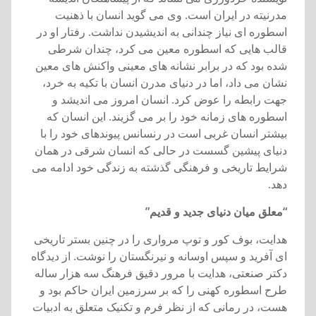
مدرنيته در ايران است. وی می گويد انسان با ذهنيت
اسطوره ای نياز چندانی به انديشيدن نداشت. رفتار او در
قالب هايی که اسطوره معين می کرد، چندان شرطی
شده بود که در برابر نشانه های معينی واکنش های معين
نشان می داد، اما در دنيای مدرن انسان با تکيه به خرد،
جهت رابطه را عوض کرد. انسان امروز می انديشد و
اسطوره های زمانه خود را بر می گزيند. اين انسان که
بيشتر انسان غربی است در رنسانس پيوندهای خود را با
دنيای پيشين گسست در حالی که انسان شرقی در همان
شرايط تاريخی و فرهنگی گذشته به زندگی خود ادامه می
دهد.
“معلق ميان دنيای جديد و قديم”
هدايت، بوف کور و توپ مرواری را در چنين بستر تاريخی
ای آفريد و سپس اوسانه و نيرنگستان را نوشت. از ديدگاه
دکتر صنعتی، هدايت با مرور دقيق فرهنگ سه هزار ساله
طرح اسطوره کهنی را که بر سرزمين ايران حاکم بود و
هست، در رمانی که از نظر فرم و تکنيک متعلق به ادبيات