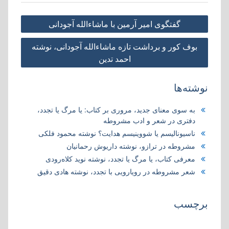
r
p
r
I
a
o
راهبری
i
p
n
m
k
گفتگوی امير آرمين با ماشاءالله آجودانی
n
نوشته
بوف کور و برداشت تازه ماشاءالله آجودانی، نوشته
احمد تدین
نوشته‌ها
به سوی معنای جدید، مروری بر کتاب:‌ یا مرگ یا تجدد،
دفتری در شعر و ادب مشروطه
ناسیونالیسم یا شووینیسم هدایت؟ نوشته محمود فلکی
مشروطه در ترازو، نوشته داریوش رحمانیان
معرفی کتاب، یا مرگ یا تجدد، نوشته نوید کلاه‌رودی
شعر مشروطه در رویارویی با تجدد، نوشته هادی دقیق
برچسب