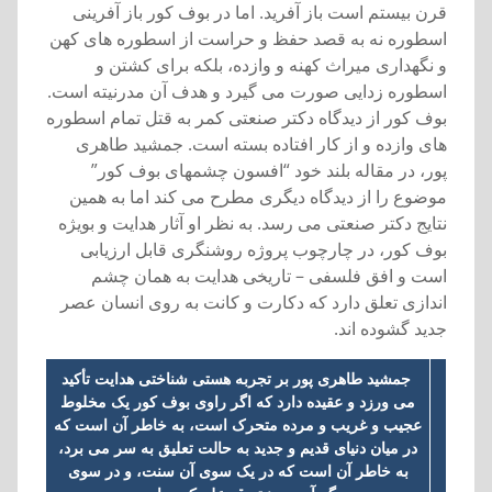
قرن بيستم است باز آفريد. اما در بوف کور باز آفرينی
اسطوره نه به قصد حفظ و حراست از اسطوره های کهن
و نگهداری ميراث کهنه و وازده، بلکه برای کشتن و
اسطوره زدايی صورت می گيرد و هدف آن مدرنيته است.
بوف کور از ديدگاه دکتر صنعتی کمر به قتل تمام اسطوره
های وازده و از کار افتاده بسته است. جمشيد طاهری
پور، در مقاله بلند خود “افسون چشمهای بوف کور”
موضوع را از ديدگاه ديگری مطرح می کند اما به همين
نتايج دکتر صنعتی می رسد. به نظر او آثار هدايت و بويژه
بوف کور، در چارچوب پروژه روشنگری قابل ارزيابی
است و افق فلسفی – تاريخی هدايت به همان چشم
اندازی تعلق دارد که دکارت و کانت به روی انسان عصر
جديد گشوده اند.
جمشيد طاهری پور بر تجربه هستی شناختی هدايت تأکيد
می ورزد و عقيده دارد که اگر راوی بوف کور يک مخلوط
عجيب و غريب و مرده متحرک است، به خاطر آن است که
در ميان دنيای قديم و جديد به حالت تعليق به سر می برد،
به خاطر آن است که در يک سوی آن سنت، و در سوی