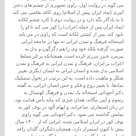
می گويد در روايت اول، راوی تصويری از چشم های دختر
اثيری (نماد ايران پيش از اسلام) روی کاغذ نقاشی می کند
تا به يادگار نگه دارد و در روايت دوم با کارد چشم لکاته
(نماد ايران پس از حمله اعراب) را کور می کند تا او را
نابود کند. پس از کشتن لکاته است که راوی در می يابد
استحاله فرهنگ و تمدن ايرانی نه تنها در جامعه ايرانی
صورت گرفته بلکه خود وی را هم دگرگون و بدل به
پيرمرد خنزر پنزری کرده است. همچنانکه بر اثر تسلط
اعراب بر ايران، فرهنگ و تمدن ايرانی به فرهنگ و تمدن
اسلامی بدل شده و انسان ايرانی به انسان ديگری تغيير
شکل و ماهيت داده است. به اين ترتيب در تحول سمبليک
نمادها، با تغيير روح و فکر و حس انسان ايرانی، به گفته
دکتر آجودانی استحاله يک تمدن و فرهنگ کهنسال به
رسوم و آيين بيگانه، همان چيزی که مايه یأس هدايت بود،
در زبان استعاری، شاعرانه، و ايهام آلود در بوف کور به
نمايش گذاشته می شود. دکتر آجودانی می گويد راوی
بوف کور در ايران اسلامی شده، ايرانی که از ۱۴۰۰ سال
پيش تا کنون استمرار دارد، همچنان دلنگران گلدان راغه