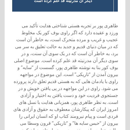
ديگر آن مدرنيته قد علم کرده است
طاهری پور بر تجربه هستی شناختی هدايت تأکيد می
ورزد و عقيده دارد که اگر راوی بوف کور يک مخلوط
عجيب و غريب و مرده متحرک است، به خاطر آن است
که در ميان دنيای قديم و جديد به حالت تعليق به سر می
برد، به خاطر آن است که در يک سوی آن سنت، و در
سوی ديگر آن مدرنيته قد علم کرده است. موضوع اصلی
بوف کور بنا به نوشته طاهری پور، گسست از “سايه” و
بيرون آمدن از “تاريکی” است. اين موضوع در مواجهه
راوی با يادمان هايی که به هستی قديم تعلق دارند پرورده
می شود. راوی در اين مواجهه در پی يافتن خويش و در
جستجوی فرديت خود و دست يافتن به اختيار و آزادی
است. به نظر طاهری پور، همزبانی هدايت با نسل های
امروز ايران که پيکارشان معطوف به حقوق و آزادی های
فردی است و پيام نيرومند کتاب او که انسان ايرانی را
بيرون از “حبس سايه ها” و “تاريکی” قرون وسطا می