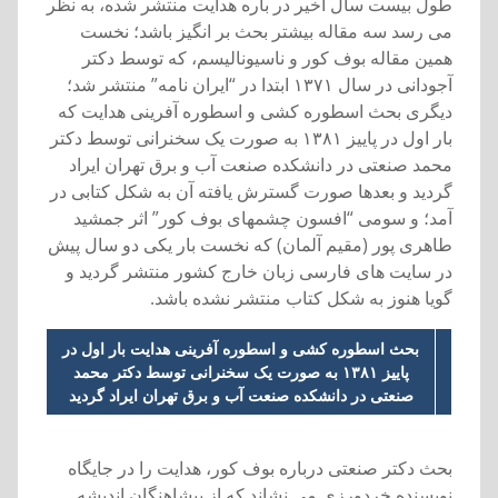
طول بيست سال اخير در باره هدايت منتشر شده، به نظر
می رسد سه مقاله بيشتر بحث بر انگيز باشد؛ نخست
همين مقاله بوف کور و ناسيوناليسم، که توسط دکتر
آجودانی در سال ۱۳۷۱ ابتدا در “ايران نامه” منتشر شد؛
ديگری بحث اسطوره کشی و اسطوره آفرينی هدايت که
بار اول در پاييز ۱۳۸۱ به صورت يک سخنرانی توسط دکتر
محمد صنعتی در دانشکده صنعت آب و برق تهران ايراد
گرديد و بعدها صورت گسترش يافته آن به شکل کتابی در
آمد؛ و سومی “افسون چشمهای بوف کور” اثر جمشيد
طاهری پور (مقيم آلمان) که نخست بار يکی دو سال پيش
در سايت های فارسی زبان خارج کشور منتشر گرديد و
گويا هنوز به شکل کتاب منتشر نشده باشد.
بحث اسطوره کشی و اسطوره آفرينی هدايت بار اول در
پاييز ۱۳۸۱ به صورت يک سخنرانی توسط دکتر محمد
صنعتی در دانشکده صنعت آب و برق تهران ايراد گرديد
بحث دکتر صنعتی درباره بوف کور، هدايت را در جايگاه
نويسنده خردورزی می نشاند که از پيشاهنگان انديشه