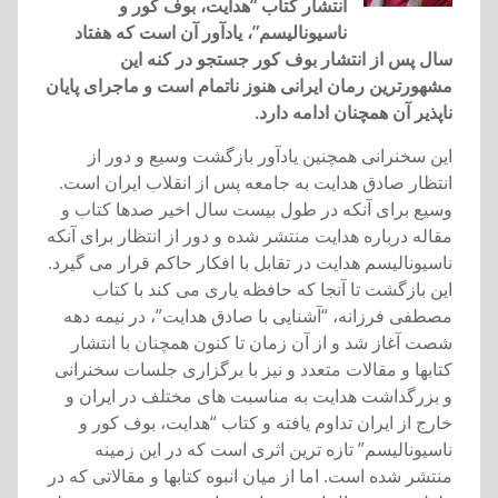
انتشار کتاب “هدايت، بوف کور و
ناسيوناليسم”، يادآور آن است که هفتاد
سال پس از انتشار بوف کور جستجو در کنه اين
مشهورترين رمان ايرانی هنوز ناتمام است و ماجرای پايان
ناپذير آن همچنان ادامه دارد.
اين سخنرانی همچنين يادآور بازگشت وسيع و دور از
انتظار صادق هدايت به جامعه پس از انقلاب ايران است.
وسيع برای آنکه در طول بيست سال اخير صدها کتاب و
مقاله درباره هدايت منتشر شده و دور از انتظار برای آنکه
ناسيوناليسم هدايت در تقابل با افکار حاکم قرار می گيرد.
اين بازگشت تا آنجا که حافظه ياری می کند با کتاب
مصطفی فرزانه، “آشنايی با صادق هدايت”، در نيمه دهه
شصت آغاز شد و از آن زمان تا کنون همچنان با انتشار
کتابها و مقالات متعدد و نيز با برگزاری جلسات سخنرانی
و بزرگداشت هدايت به مناسبت های مختلف در ايران و
خارج از ايران تداوم يافته و کتاب “هدايت، بوف کور و
ناسيوناليسم” تازه ترين اثری است که در اين زمينه
منتشر شده است. اما از ميان انبوه کتابها و مقالاتی که در