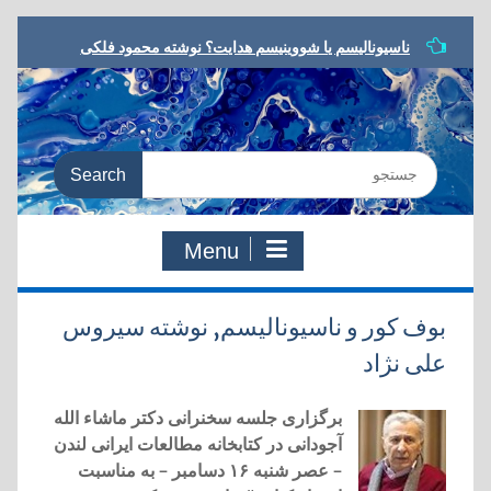
Skip
ناسیونالیسم یا شووینیسم هدایت؟ نوشته محمود فلکی
to
مشروطه در ترازو، نوشته داریوش رحمانیان
content
معرفی کتاب، یا مرگ یا تجدد، نوشته نوید کلاه‌رودی
شعر مشروطه در رویارویی با تجدد، نوشته هادی دقیق
به سوی معنای جدید، مروری بر کتاب:‌ یا مرگ یا تجدد،
Search
دفتری در شعر و ادب مشروطه
for:
Menu
بوف کور و ناسيوناليسم, نوشته سیروس
علی نژاد
برگزاری جلسه سخنرانی دکتر ماشاء الله
آجودانی در کتابخانه مطالعات ايرانی لندن
– عصر شنبه ۱۶ دسامبر – به مناسبت