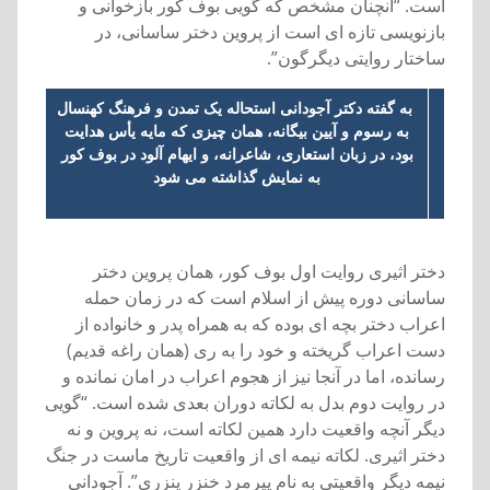
است. “آنچنان مشخص که گويی بوف کور بازخوانی و
بازنويسی تازه ای است از پروين دختر ساسانی، در
ساختار روايتی ديگرگون”.
به گفته دکتر آجودانی استحاله يک تمدن و فرهنگ کهنسال
به رسوم و آيين بيگانه، همان چيزی که مايه یأس هدايت
بود، در زبان استعاری، شاعرانه، و ايهام آلود در بوف کور
به نمايش گذاشته می شود
دختر اثيری روايت اول بوف کور، همان پروين دختر
ساسانی دوره پيش از اسلام است که در زمان حمله
اعراب دختر بچه ای بوده که به همراه پدر و خانواده از
دست اعراب گريخته و خود را به ری (همان راغه قديم)
رسانده، اما در آنجا نيز از هجوم اعراب در امان نمانده و
در روايت دوم بدل به لکاته دوران بعدی شده است. “گويی
ديگر آنچه واقعيت دارد همين لکاته است، نه پروين و نه
دختر اثيری. لکاته نيمه ای از واقعيت تاريخ ماست در جنگ
نيمه ديگر واقعيتی به نام پيرمرد خنزر پنزری”. آجودانی