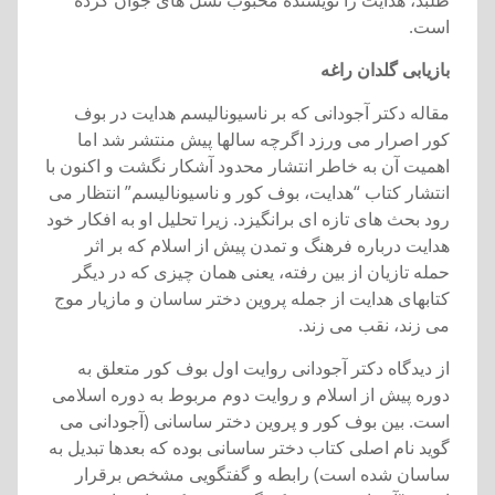
طلبد، هدايت را نويسنده محبوب نسل های جوان کرده
است.
بازيابی گلدان راغه
مقاله دکتر آجودانی که بر ناسيوناليسم هدايت در بوف
کور اصرار می ورزد اگرچه سالها پيش منتشر شد اما
اهميت آن به خاطر انتشار محدود آشکار نگشت و اکنون با
انتشار کتاب “هدايت، بوف کور و ناسيوناليسم” انتظار می
رود بحث های تازه ای برانگيزد. زيرا تحليل او به افکار خود
هدايت درباره فرهنگ و تمدن پيش از اسلام که بر اثر
حمله تازيان از بين رفته، يعنی همان چيزی که در ديگر
کتابهای هدايت از جمله پروين دختر ساسان و مازيار موج
می زند، نقب می زند.
از ديدگاه دکتر آجودانی روايت اول بوف کور متعلق به
دوره پيش از اسلام و روايت دوم مربوط به دوره اسلامی
است. بين بوف کور و پروين دختر ساسانی (آجودانی می
گويد نام اصلی کتاب دختر ساسانی بوده که بعدها تبديل به
ساسان شده است) رابطه و گفتگويی مشخص برقرار