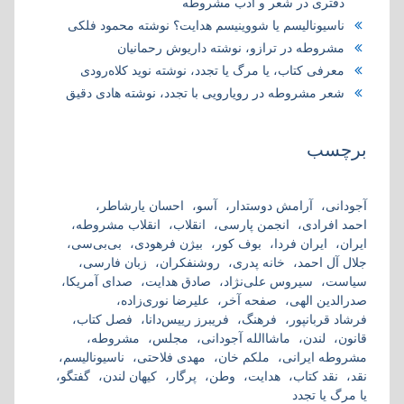
دفتری در شعر و ادب مشروطه
ناسیونالیسم یا شووینیسم هدایت؟ نوشته محمود فلکی
مشروطه در ترازو، نوشته داریوش رحمانیان
معرفی کتاب، یا مرگ یا تجدد، نوشته نوید کلاه‌رودی
شعر مشروطه در رویارویی با تجدد، نوشته هادی دقیق
برچسب
آجودانی
آرامش دوستدار
آسو
احسان یارشاطر
احمد افرادی
انجمن پارسی
انقلاب
انقلاب مشروطه
ایران
ایران فردا
بوف کور
بیژن فرهودی
بی‌بی‌سی
جلال آل احمد
خانه پدری
روشنفکران
زبان فارسی
سیاست
سیروس علی‌نژاد
صادق هدایت
صدای آمریکا
صدرالدین الهی
صفحه آخر
علیرضا نوری‌زاده
فرشاد قربانپور
فرهنگ
فریبرز رییس‌دانا
فصل کتاب
قانون
لندن
ماشاالله آجودانی
مجلس
مشروطه
مشروطه ایرانی
ملکم خان
مهدی فلاحتی
ناسیونالیسم
نقد
نقد کتاب
هدایت
وطن
پرگار
کیهان لندن
گفتگو
یا مرگ یا تجدد