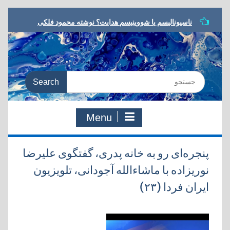
Skip
ناسیونالیسم یا شووینیسم هدایت؟ نوشته محمود فلکی
to
مشروطه در ترازو، نوشته داریوش رحمانیان
content
معرفی کتاب، یا مرگ یا تجدد، نوشته نوید کلاه‌رودی
شعر مشروطه در رویارویی با تجدد، نوشته هادی دقیق
به سوی معنای جدید، مروری بر کتاب:‌ یا مرگ یا تجدد،
Search
دفتری در شعر و ادب مشروطه
for:
Menu
پنجره‌ای رو به خانه پدری، گفتگوی علیرضا
نوریزاده با ماشاءالله آجودانی، تلویزیون
ایران فردا (۲۳)