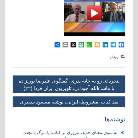
S
P
X
B
W
B
L
T
F
h
r
a
h
l
i
e
a
a
i
l
a
o
n
l
c
ویدئو
r
n
a
t
g
k
e
e
e
t
t
s
g
e
g
b
a
A
e
d
r
o
راهبری
r
p
r
I
a
o
پنجره‌ای رو به خانه پدری، گفتگوی علیرضا نوریزاده
i
p
n
m
k
نوشته
با ماشاءالله آجودانی، تلویزیون ایران فردا (۲۲)
n
نقد کتاب: مشروطه ایرانی، نوشته مسعود سفیری
نوشته‌ها
به سوی معنای جدید، مروری بر کتاب:‌ یا مرگ یا تجدد،