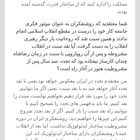
مملکت را اداره کنند که از ساختار قدرت گذشته آمده
بودند.
شما معتقديد که روشنفکران به عنوان موتور فکری
جامعه کار خود را درست در مقطع انقلاب اسلامی انجام
ندادند و همين سبب شد که روحانيت بار ديگر رهبری
انقلاب را به دست گرفت. آيا نقد سنت در انقلاب
مشروطه و پس از آن رويارويی با سنت در زمان رضاشاه
چندان کارساز نيفتاده بود که تجدد، صد سال پس از
مشروطيت هنوز در آغاز راه است؟
من معتقدم تجدد در ايران معکوس خواهد بود يعنی با نقد
تجدد آغاز خواهد شد نه با نقد سنت. يعنی اگر ما نتوانيم
تجدد خود را مورد نقد قرار دهيم نخواهيم توانست سنت را
نقد کنيم. ما بايد بدفهمی های تجدد را تصحيح کنيم تا
بتوانيم راه نقد سنت را باز کنيم. اگر از نقد تجدد شروع
کنيم اين چيزها را خواهيم ديد: روشنفکری ايران در دوره
مشروطيت ساختار ايدئولوژيک نداشت، اما بعد از انقلاب
عمدتا روشنفکران دارای ساختار ايدئولوژيک اند. اين