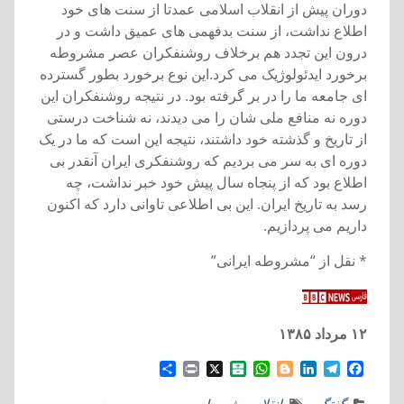
دوران پيش از انقلاب اسلامی عمدتا از سنت های خود
اطلاع نداشت، از سنت بدفهمی های عميق داشت و در
درون اين تجدد هم برخلاف روشنفکران عصر مشروطه
برخورد ايدئولوژيک می کرد.اين نوع برخورد بطور گسترده
ای جامعه ما را در بر گرفته بود. در نتيجه روشنفکران اين
دوره نه منافع ملی شان را می ديدند، نه شناخت درستی
از تاريخ و گذشته خود داشتند، نتيجه اين است که ما در يک
دوره ای به سر می برديم که روشنفکری ايران آنقدر بی
اطلاع بود که از پنجاه سال پيش خود خبر نداشت، چه
رسد به تاريخ ايران. اين بی اطلاعی تاوانی دارد که اکنون
داريم می پردازيم.
* نقل از “مشروطه ايرانی”
۱۲ مرداد ۱۳۸۵
S
P
X
B
W
B
L
T
F
h
r
a
h
l
i
e
a
a
i
l
a
o
n
l
c
گفتگو
انقلاب مشروطه
,
بی‌بی‌سی
,
سیروس