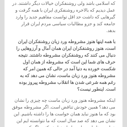
که اسلامی باشد ولی روشنفکران خيالات ديگر داشتند. در
عمل ديديم که بالاخره روشنفکری ايران با همه گرفت و
گيرهايی که داشت حد اقل توانست مفاهيم جديد را وارد
جامعه کند و جزو مطالبات سياسی مردم ايران قرار
بدهد.
با همه اينها هنوز مشروطه ورد زبان روشنفکران ايران
است، هنوز روشنفکران ايران همان آمال و آرزوهايی را
دنبال می کنند که روشنفکران مشروطه داشتند. نتيجه
حرف های شما اين است که مشروطه از همان اول
شکست خورده به دنيا آمد در حالی که همين امر که
مشروطه هنوز ورد زبان ماست، نشان می دهد که به
رغم همه شرعی شدن ها انقلاب مشروطه پيروز بوده
است. اينطور نيست؟
اينکه مشروطه هنوز ورد زبان ماست چه چيزی را نشان
می دهد؟ همين خودش تناقض است. اگر مشروطه موفق
بود که ما هنوز نبايد همان خواست ها را داشته باشيم. اين
نشان می دهد که صد سال است که ما نتوانسته ايم اين