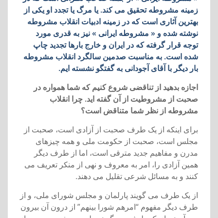
زمينه مشروطه تحقيق می کند. يا مرگ يا تجدد او يکی از
بهترين آثاری است که در زمينه ادبيات انقلاب مشروطه
نوشته شده و « مشروطه ايرانی » نيز به قدری مورد
توجه قرار گرفته که در ايران و خارج بارها تجديد چاپ
شده است. به مناسبت صدمين سالگرد انقلاب مشروطه
بار ديگر با آقای آجودانی به گفتگو نشسته ايم.
اجازه بدهيد از تناقضی شروع کنيم که شما همواره در
صحبت از مشروطيت از آن گفته ايد. چرا انقلاب
مشروطه از نظر شما متناقض است؟
برای اينکه از يک طرف صحبت از آزادی است، صحبت از
مجلس است، صحبت از حکومت ملی و همه چيزهای
مدرن و مفاهيم جديد مترقی است، اما از طرف ديگر
همين آزادی را، امر به معروف و نهی از منکر تعريف می
کنند و به مسائل شرعی تقليل می دهند.
از يک طرف می گويند پارلمان و مجلس شورای ملی، و از
طرف ديگر مفهوم “امرهم شورا بينهم” از درون آن بيرون