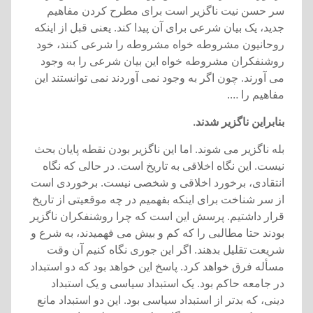
سر حسن نيت ناگزير است برای مطرح کردن مفاهيم
جديد، يک بيان شرعی برای آن پيدا کند. يعنی قبل از اينکه
روحانيون مشروطه خواه مشروطه را شرعی کنند، خود
روشنفکران مشروطه خواه اين بيان شرعی را به وجود
می آورند. چون اگر به وجود نمی آوردند نمی توانستند اين
مفاهيم را ….
بنابراين ناگزير شدند.
بله ناگزير می شوند. اما اين ناگزير بودن نقطه پايان بحث
نيست. اين نگاه اخلاقی به تاريخ است. در حالی که نگاه
انتقادی، برخورد اخلاقی و شخصی نيست. برخوردی است
از سر شناخت برای اينکه بفهميم در چه موقعيتی از تاريخ
قرار داشتيم. پرسش اين است که چرا روشنفکران ناگزير
بودند حتا مطالبی را که کم و بيش می فهميدند، به شرع و
شريعت تقليل بدهند. اگر اين جوری نگاه کنيم آن وقت
مسأله فرق خواهد کرد. پاسخ اين خواهد بود که دو استبداد
در جامعه حاکم بود. يک استبداد سياسی و يک استبداد
دينی، که بدتر از استبداد سياسی بود. اين دو استبداد مانع