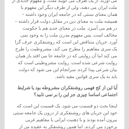
می آورند. از يک طرف می گويند ملت، و مفهوم جديدی از
ملت ايران می دهند، ولی از طرف ديگر اين مفهوم با
همان معنای سنتی که در جامعه ايران وجود داشته –
هميشه ملت به معنای دين در مقابل دولت قرار داشته –
در هم می آميزد. ملت در معنای جديد هم با حکومت
مخالف است. پس مفهوم مدرن ملت را به وجود نمی
آورد. جريان متناقض اين است که روشنفکری عرف گرا
يک سری مفاهيم را مطرح می کند، مشروطيت را طرح
می کند اما آن روايتی که در جامعه جا می افتد باز همان
روايت شرعی شده است. روايت مشروطيتی است که
بيان شرعی پيدا کرده. سرانجام اين می شود که دولت
بايد به يک سری قوانين مقيد باشد.
آيا اين از کج فهمی روشنفکران مشروطه بود يا شرايط
اجتماعی اساسا چيزی جز اين را بر نمی تابيد؟
اينجا بحث دو قسمت می شود. يک قسمت اين است که
خود اين جريان های روشنفکری از درون يک جامعه سنتی
بيرون آمده بودند و با ذهنيت ايرانی با مفاهيم غربی
برخورد می کردند. اما همين روشنفکر به عقيده من از