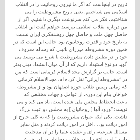
تاريخ در اينجاست که اگر ما نيروی روحانيت را در انقلاب
اسلامی می شناختيم، يعنی تاريخ مشروطيت را می
شناختيم، فکر می کنم سرنوشت ديگری داشتيم. اگر از
من درباره انقلاب اسلامی بپرسند خواهم گفت اين انقلاب
حاصل جهل ملت و حاصل جهل روشنفکری ايران نسبت
به تاريخ خود و قدرت روحانيون بود. جالب اين است که در
همين دوره مشروطه ميرزای نائينی که رساله معروف
خود را در تطبيق دادن مشروطيت با شرع می نويسد می
گويد دو نوع استبداد داريم که از آن ميان استبداد دينی بدتر
است. جالب تر گزارش مجدالاسلام کرمانی است که من
در “مشروطه ايرانی” نقل کرده ام. مجدالاسلام کرمانی
که زمانی رييس طلاب حوزه اصفهان بود و از مشروطه
خواهان بنام اين دوره، از عوامل و جهات مختلفی که
باعث انحطاط مجلس ملی شده است، ياد می کند و می
نويسد: “ورود آنها [ روحانيان ] به مجلس دو عيب بزرگ
داشت، يکی آنکه عنوان مشروطيت را که به کلی خارج از
امور ديانت بود، داخل در امور ديانت کردند و مثل ساير
مسائل شرعيه، رای و عقيده علما را در آن مدخليت
دادند.” او در انتقاد از مداخلات روحانيان در امر شرعی