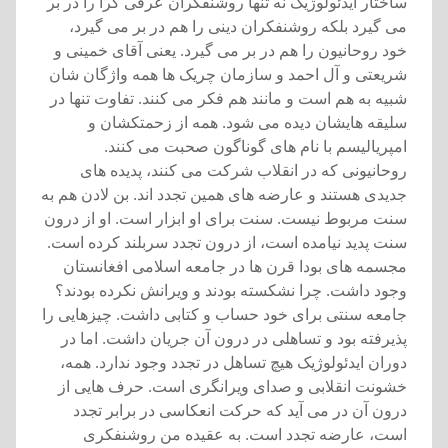
ساختار ايدئولوژيک نه تنها روشنفکران عرفی گرا را در بر
می گيرد بلکه روشنفکران دينی را هم در بر می گيرد،
خود روحانيون را هم در بر می گيرد. يعنی آقای خمينی و
شريعتی و آل احمد و سازمان چريک ها همه واژگان شان
شبيه به هم است و مانند هم فکر می کنند. تفاوت تنها در
سليقه هايشان ديده می شود. همه از زحمتکشان و
امپرياليسم با نام های گوناگون صحبت می کنند.
روحانيونی که در انقلاب شرکت می کنند، پديده های
جديدی هستند و عارضه های همين تجدد اند. بن لادن هم به
سنت مربوط نيست. سنت برای او ابزار است. او از درون
سنت پديد نيامده است، از درون تجدد سربلند کرده است.
مجسمه های بودا قرن ها در جامعه اسلامی افغانستان
وجود داشت. چرا نشکسته بودند و ويرانش نکرده بودند؟
جامعه سنتی برای خود حساب و کتابی داشت. چيزهايی را
پذيرفته بود و تساهلی در درون آن جريان داشت. اما در
دوران ايدئولوژيک هيچ تساهل در تجدد وجود ندارد. همه،
خشونت انقلابی و صدای ويرانگری است. حرف هايی از
درون آن در می آيد که حرکت انعکاسی در برابر تجدد
است، عارضه تجدد است. به عقيده من روشنفکری