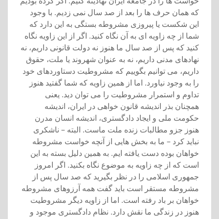
خواست ها را در جامعه ايران نهادينه کنيم. اگر کرده بوديم
که همان حرف ها را بعد از صد سال نمی زديم. با وجود
اين شکست يا پيروزی مشروطه بستگی به اين دارد که
شما از چه زاويه ای به آن نگاه کنيد. اگر از اين زاويه نگاه
کنيد که پس از صد سال ما هنوز نه دولت قانونی داريم، نه
نهادهای مدنی داريم، نه به عنوان شهروند يا ملت، حقوق
داريم، می توانيم بگوييم که مشروطيت دستاوردهای خود
را به وجود نياورد. اما از همين زاويه که شما گفتيد هنوز
تداوم و استمرار مشروطيت را می توان ديد. يعنی
همچنان بذر انديشه قانون خواهی در ايران، انديشه
حکومت ملی و ايجاد دادگستری، انديشه انسان مدرن
هنوز جزو مطالبات زنده ملت ماست. البته – ناشکری
نبايد کرد – ما به بخش هايی از آنچه خواست مشروطه
خواهان بوده دست يافته ايم. به همين دليل بسته به اين
است که از چه زاويه به موضوع نگاه بکنيد. اگر امروز
جمهوری اسلامی را در نظر بگيريد که صد سال پس از
مشروطه مستقر است بايد گفت همه آرزوهای مشروطه
خواهان بر باد رفته است. اما از زاويه ديگر مشروطيت
هنوز در زندگی ما نقش دارد. نظام دادگستری موجود و