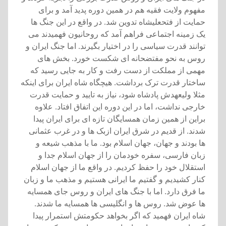
مفهوم ولايت فقيه هم در همين دوره پديد آمد و برای
حمايت از فتحعليشاه تدوين شد. در واقع در اين جنگ ها
يک زمينه اجتماعی فراهم آمد که روحانيون فهميدند می
توانند قدرت سياسی را در اختيار بگيرند. اما جنگ ايران و
روس به نحو مفتضحانه ای شکست خورد. بخش های
مهمی از مملکت از دست رفت و کار به جايی رسيد که
ساختار قدرت ترک برداشت. هيچگاه شاه ايران برای اينکه
مثلا وليعهدش پادشاه شود، نياز به تاييد و حمايت قدرت
خارجی نداشت، اما در اين دوره اين اتفاق افتاد. علاوه
براين از همين زمان همسايگان تازه ای برای ايران پيدا
شدند. از قديم در شرق ايران ازبک ها و در غرب عثمانی
ها بودند و جهان، جهان اسلام بود. ما با مذهب شيعه و
زبان فارسی، سفره خودمان را از جهان اسلام جدا و
استقلال خود را حفظ کرديم. در واقع ما از جهان اسلام
کنار کشيديم و گفتيم ما ايرانی هستيم و مذهب ما و زبان
ما فرق دارد. اما با جنگ های ايران و روس جای همسايه
ها عوض شد. روس ها و انگليسی ها همسايه ما شدند.
شاه ايران فهميد که اگر بخواهد حکومتش استمرار پيدا