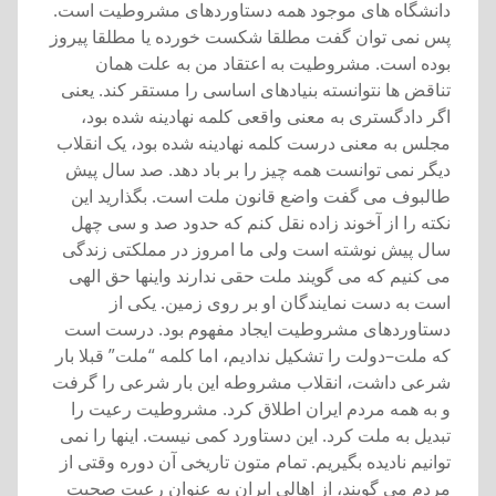
دانشگاه های موجود همه دستاوردهای مشروطيت است.
پس نمی توان گفت مطلقا شکست خورده يا مطلقا پيروز
بوده است. مشروطيت به اعتقاد من به علت همان
تناقض ها نتوانسته بنيادهای اساسی را مستقر کند. يعنی
اگر دادگستری به معنی واقعی کلمه نهادينه شده بود،
مجلس به معنی درست کلمه نهادينه شده بود، يک انقلاب
ديگر نمی توانست همه چيز را بر باد دهد. صد سال پيش
طالبوف می گفت واضع قانون ملت است. بگذاريد اين
نکته را از آخوند زاده نقل کنم که حدود صد و سی چهل
سال پيش نوشته است ولی ما امروز در مملکتی زندگی
می کنيم که می گويند ملت حقی ندارند واينها حق الهی
است به دست نمايندگان او بر روی زمين. يکی از
دستاوردهای مشروطيت ايجاد مفهوم بود. درست است
که ملت–دولت را تشکيل نداديم، اما کلمه “ملت” قبلا بار
شرعی داشت، انقلاب مشروطه اين بار شرعی را گرفت
و به همه مردم ايران اطلاق کرد. مشروطيت رعيت را
تبديل به ملت کرد. اين دستاورد کمی نيست. اينها را نمی
توانيم ناديده بگيريم. تمام متون تاريخی آن دوره وقتی از
مردم می گويند، از اهالی ايران به عنوان رعيت صحبت