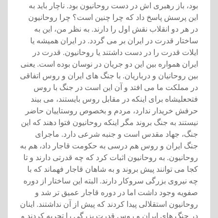
بود، باز رهبری اش در دست روحانيون بود. ناچار بايد به
اين پرسش پاسخ داد که چرا چنين است؟ چرا روحانيون
در هر دو انقلاب نقش اول را دارند. به نظر من، اين به
ساختار قدرت در ايران بر می گردد. در ايران هميشه يا
ايلات قدرت را در دست داشتند يا روحانيون. قدرت در
ايران همواره بين اين دو جريان در نوسان بوده است. يعنی
بين روحانيان و درباريان. با جنگ های ايران و روس اتفاقی
در مملکت ما می افتد و آن اين است در جنگ با روس
فتحعليشاه برای اينکه در مقابل روس بايستند، می بيند
حرفش خريدار ندارد، مردم و بخصوص روستاييان حاضر
نيستند به جنگ بروند مگر اينکه روحانيون فتوا دهند که اين
جنگ، جهاد مقدس است و جنبه شرعی دارد. ماجرای
جنگ ايران و روس هم درسی به حکومت قاجار داد، هم به
روحانيون. به روحانيون اثبات کرد که چه قدرتی دارند و تا
کجا می توانند پيش بروند و به شاهان قاجار فهماند که با
چه نيروی بزرگی سروکار دارند. البته اين ساختار از دوره
صفويه وجود داشت اما در دوره قاجار عميق تر شد و
روحانيون استقلالی پيدا کردند که پيش از آن نداشتند. اينان
در جنگ های ايران و روس قدرت بزرگی را تجربه کردند و