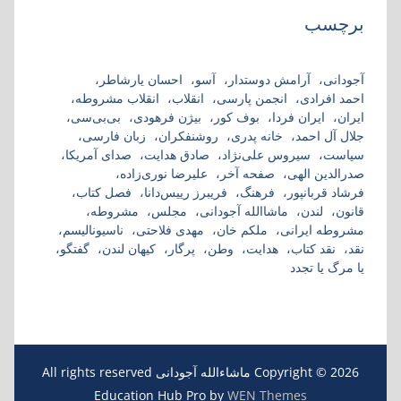
برچسب
آجودانی
آرامش دوستدار
آسو
احسان یارشاطر
احمد افرادی
انجمن پارسی
انقلاب
انقلاب مشروطه
ایران
ایران فردا
بوف کور
بیژن فرهودی
بی‌بی‌سی
جلال آل احمد
خانه پدری
روشنفکران
زبان فارسی
سیاست
سیروس علی‌نژاد
صادق هدایت
صدای آمریکا
صدرالدین الهی
صفحه آخر
علیرضا نوری‌زاده
فرشاد قربانپور
فرهنگ
فریبرز رییس‌دانا
فصل کتاب
قانون
لندن
ماشاالله آجودانی
مجلس
مشروطه
مشروطه ایرانی
ملکم خان
مهدی فلاحتی
ناسیونالیسم
نقد
نقد کتاب
هدایت
وطن
پرگار
کیهان لندن
گفتگو
یا مرگ یا تجدد
Copyright © 2026 ماشاءالله آجودانی All rights reserved
Education Hub Pro by
WEN Themes