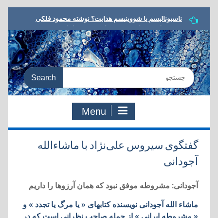
Skip
مشروطه در ترازو، نوشته داریوش رحمانیان
to
معرفی کتاب، یا مرگ یا تجدد، نوشته نوید کلاه‌رودی
content
شعر مشروطه در رویارویی با تجدد، نوشته هادی دقیق
به سوی معنای جدید، مروری بر کتاب:‌ یا مرگ یا تجدد،
دفتری در شعر و ادب مشروطه
Search
ناسیونالیسم یا شووینیسم هدایت؟ نوشته محمود فلکی
for:
Menu
گفتگوی سیروس علی‌نژاد با ماشاءالله
آجودانی
آجودانی: مشروطه موفق نبود که همان آرزوها را داريم
ماشاء الله آجودانی نويسنده کتابهای « يا مرگ يا تجدد » و
« مشروطه ايرانی » از جمله صاحب نظرانی است که در