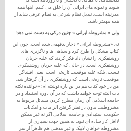
نمايشنامه، با مقاله، با داستان و با روزنامه آشنا می
شويم و نمونه های ايرانی آن را خلق می کنيم. اينها همه
مدرنيته است. تبديل نظام شرعی به نظام عرفی شايد از
همه مهمتر باشد.
ولی « مشروطه ايرانی » چنين درکی به دست نمی دهد!
نه. «مشروطه ايرانی » دچار بدفهمی شده است. چون اين
کتاب مشکل را طرح کرد و سياهی ها و ناگزيری های
روشنفکری را نشان داد فکر کردند که عليه جريان
روشنفکری است. در حالی که عليه جريان روشنفکری
نيست، بلکه عليه موقعيت تاريخی است. يعنی افشاگر
موقعيت تاريخی است که روشنفکری در آن گرفتار شد.
من در خود کتاب هم در اين باره نوشته ام: «خواننده نکته
ياب البته توجه خواهد داشت که در آن دوره استبداد و در
جامعه اسلامی آن زمان مطرح کردن مسائل مربوط به
مشروطيت بدون در نظر گرفتن الزامات و امکانات
حکومت استبدادی و جامعه اسلامی اگر نه غير ممکن
لااقل کار ساده ای نبود. به همين جهت بسياری از
مشروطه خواهان لاييک و غير مذهبی هم ظاهراً از سر