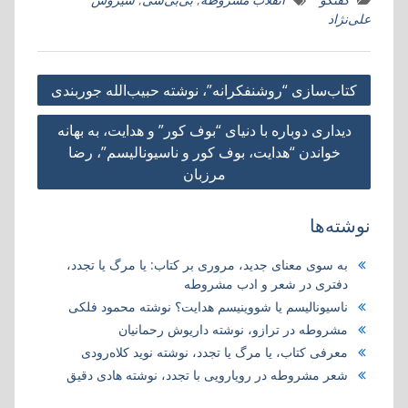
r
n
a
t
g
k
e
e
علی‌نژاد
e
t
t
s
g
e
g
b
a
A
e
d
r
o
r
p
r
I
a
o
راهبری
i
p
n
m
k
کتاب‌سازی “روشنفکرانه”، نوشته حبيب‌‌الله جوربندی
n
نوشته
ديداری دوباره با دنيای “بوف کور” و هدايت، به بهانه
خواندن “هدايت، بوف کور و ناسيوناليسم”، رضا
مرزبان
نوشته‌ها
به سوی معنای جدید، مروری بر کتاب:‌ یا مرگ یا تجدد،
دفتری در شعر و ادب مشروطه
ناسیونالیسم یا شووینیسم هدایت؟ نوشته محمود فلکی
مشروطه در ترازو، نوشته داریوش رحمانیان
معرفی کتاب، یا مرگ یا تجدد، نوشته نوید کلاه‌رودی
شعر مشروطه در رویارویی با تجدد، نوشته هادی دقیق