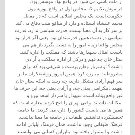
از ملت ناشی می شود. در واقع نهاد موسس بود.
فراموش نکنيم که مجلس اول در واقع اپوزيسيون
حکومت است. يک مجلس انقلابی است که در مقابل
محمد عليشاه ايستاده و دارد از منافع ملت دفاع می کند.
بر سر کار به آن معنا نيست، قدرت سياسی ندارد. قدرت
سياسی در دست همين قدرتمندان بود. يعنی اگر قرار بود
مجلس واقعا زمام امور را به دست بگيرد باز هم می
بايست امثال سپهدارها باشند که مملکت را اداره کنند.
ستار خان چه فهم و درکی از اداره مملکت يا آزادی
داشت؟ او سرباز وطن پرست و شريفی بود که برای
مشروطيت مبارزه کرد. همين امروز روشنفکران ما بر
سر فهم آزادی مشکل دارند، چه رسد به اينکه ستار خان
بفهمد دمکراسی يعنی چه، و آزادی يعنی چه. اين حرف ها
غير واقع بينانه است. سپهدار يا سردار اسعد نيرو و
امکانات داشتند. وقتی تهران را فتح کردند معلوم است که
همين ها می بايست کشور را اداره می کردند. ما جامعه
تحصيلکرده نداشتيم. طبقات در جامعه ما معنا نداشت.
فرهنگ طبقاتی وجود نداشت. همان فرهنگ ايلياتی ادامه
داشت و استمرار يافته بود. بنابراين کسانی می توانستند