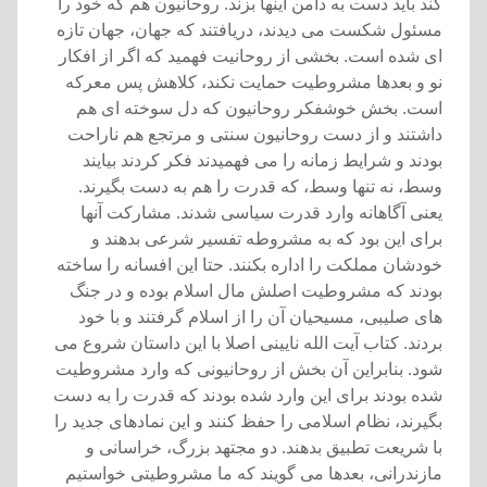
کند بايد دست به دامن اينها بزند. روحانيون هم که خود را
مسئول شکست می ديدند، دريافتند که جهان، جهان تازه
ای شده است. بخشی از روحانيت فهميد که اگر از افکار
نو و بعدها مشروطيت حمايت نکند، کلاهش پس معرکه
است. بخش خوشفکر روحانيون که دل سوخته ای هم
داشتند و از دست روحانيون سنتی و مرتجع هم ناراحت
بودند و شرايط زمانه را می فهميدند فکر کردند بيايند
وسط، نه تنها وسط، که قدرت را هم به دست بگيرند.
يعنی آگاهانه وارد قدرت سياسی شدند. مشارکت آنها
برای اين بود که به مشروطه تفسير شرعی بدهند و
خودشان مملکت را اداره بکنند. حتا اين افسانه را ساخته
بودند که مشروطيت اصلش مال اسلام بوده و در جنگ
های صليبی، مسيحيان آن را از اسلام گرفتند و با خود
بردند. کتاب آيت الله نايينی اصلا با اين داستان شروع می
شود. بنابراين آن بخش از روحانيونی که وارد مشروطيت
شده بودند برای اين وارد شده بودند که قدرت را به دست
بگيرند، نظام اسلامی را حفظ کنند و اين نمادهای جديد را
با شريعت تطبيق بدهند. دو مجتهد بزرگ، خراسانی و
مازندرانی، بعدها می گويند که ما مشروطيتی خواستيم