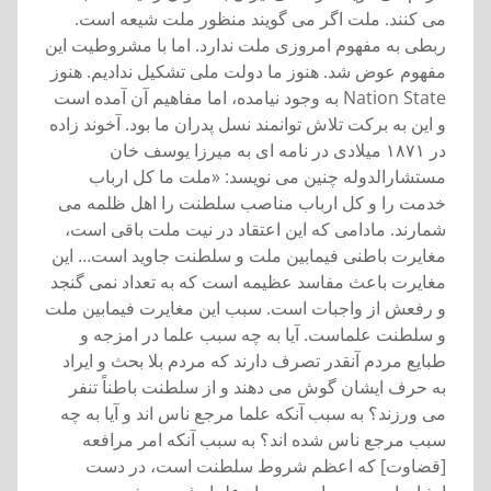
می کنند. ملت اگر می گويند منظور ملت شيعه است.
ربطی به مفهوم امروزی ملت ندارد. اما با مشروطيت اين
مفهوم عوض شد. هنوز ما دولت ملی تشکيل نداديم. هنوز
Nation State به وجود نيامده، اما مفاهيم آن آمده است
و اين به برکت تلاش توانمند نسل پدران ما بود. آخوند زاده
در ۱۸۷۱ ميلادی در نامه ای به ميرزا يوسف خان
مستشارالدوله چنين می نويسد: «ملت ما کل ارباب
خدمت را و کل ارباب مناصب سلطنت را اهل ظلمه می
شمارند. مادامی که اين اعتقاد در نيت ملت باقی است،
مغايرت باطنی فيمابين ملت و سلطنت جاويد است… اين
مغايرت باعث مفاسد عظيمه است که به تعداد نمی گنجد
و رفعش از واجبات است. سبب اين مغايرت فيمابين ملت
و سلطنت علماست. آيا به چه سبب علما در امزجه و
طبايع مردم آنقدر تصرف دارند که مردم بلا بحث و ايراد
به حرف ايشان گوش می دهند و از سلطنت باطناً تنفر
می ورزند؟ به سبب آنکه علما مرجع ناس اند و آيا به چه
سبب مرجع ناس شده اند؟ به سبب آنکه امر مرافعه
[قضاوت] که اعظم شروط سلطنت است، در دست