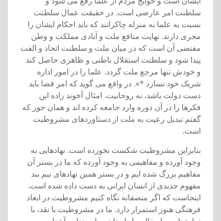
ايشان است و حوايج مردم از علما رفع می شود و
سلطنت امر عارضی است. در حقيقت عمال سلطنت
نسبت به علما به منزله چاکرانند که بايد احکام ايشان را
مجری دارند. نهايت منافع ملت و آبادی مملکت و وطن
مقتضی آن است که در ميان ملت و سلطنت اتحاد و الفت
پيدا شود و سلطنت استقلال باطنی و ظاهری حاصل کند
و خودش تنها مرجع ملت گردد. علما را در امور اداره
شريک خود نسازد *». در واقع می گويد که امر قضا بايد
دست دولت باشد، نه روحانيت. امثال آخوند زاده اين
فکرها را در آن دوره وارد جامعه کرده اند و همان جور که
گفتم تبديل رعيت به ملت از دستاوردهای مشروطيت
است.
بنابراين مشروطيت شکست نخورده است. نهادهايی به
وجود آورده و مفاهيمی به وجود آورده که ما در بستر آن
مفاهيم بزرگ شده ايم و در بستر همين نهادهای نيم بند
مفهوم جديدی از انسان ايرانی به دست داده شده است.
اينجاست که اگر منصفانه نگاه کنيم مشروطيت در ابعاد
فرهنگی هنوز استمرار دارد. ما در مشروطيت با نقد، با