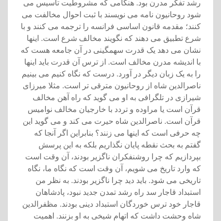
رشد تفکر مدرن بود. هنگامی که مشروطيت تاسيس می
شود روحانيون نامه می نويسند با ثبت احوال مخالفت می
کنند؛ مقدمه قانون اساسی فرانسه را ترجمه می کنند و با
شرع تطبيق می دهند که نگويند مخالف شرع است. اينها
نشان می دهد يک قدرت سهمگينی در آن جامعه هست که
با انديشه مدرن مخالف است. از ترس آن قدرت بايد اينها
را به يک زبان ديگر در آورد. درست که نگاه کنيم می بينيم
ناصرالدين شاه از روحانيون مترقی تر است. مثلا ميرزای
شيرازی در تلگرافی به او می گويد که راه آهن مخالف
قرآن است يا مراوده و تردد با خارجيان مخالف نواميس
قرآن است. ناصرالدين شاه حيرت می کند و می گويد اين
چه حرفی است که اينها می زنند؟ بنابراين اگر آنجا که
گفتم به بحث نقطه پايان نگذاريم بلکه به اين پرسش
بپردازيم که چرا روشنفکران ناگزير بودند، آن وقت است
که وارد تاريخ می شويم، آن وقت است که نگاه ما، نگاه
تاريخی می شود. بايد ديد چرا ناگزير بودند. به نظر من
استبداد قاجار سد راه رشد تمدن جديد نبود، پادشاهان
قاجار خود ترس خوردگان استبداد دينی بودند. مظفرالدين
شاه وحشت داشت که اتهام شيخی به او بزنند. اهميت