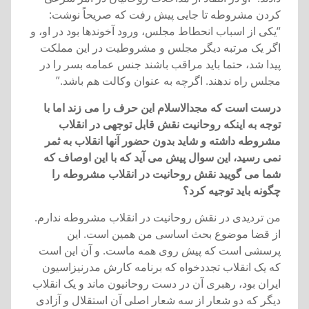
کردن مشروطه تا جايی پيش رفت که صريحاً نوشت:
“يکی از اسباب انحطاط مجلس، ورود آخوندها بود در او، و
اگر يک مرتبه ديگر مجلس و مشروطيت در اين مملکت
پيدا شد، حتما بايد مراقب باشند جنس عمامه بسر را در
مجلس راه ندهند. اگرچه به عنوان وکالت هم باشد.”
درست است که مجدالاسلام اين حرف را می زند اما با
توجه به اينکه روحانيت نقش قابل توجهی در انقلاب
مشروطه داشته و شايد بدون حضور آنها انقلاب به ثمر
نمی رسيد، اين سوال پيش می آيد که با اين اوصاف که
شما می گوييد نقش روحانيت در انقلاب مشروطه را
چگونه بايد توجيه کرد؟
من ترديدی در نقش روحانيت در انقلاب مشروطه ندارم.
از قضا موضوع بحث اساسی من همين است. اين
پرسشی است که پيش روی همه ماست. و آن اين است
که يک انقلاب تجددخواه که برنامه کارش مدرنيزاسيون
ايران بود، رهبری آن در دست روحانيون ماند و يک انقلاب
ديگر که دو شعار از سه شعار اصلی آن استقلال و آزادی